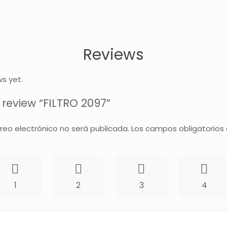
Reviews
ws yet.
o review “FILTRO 2097”
rreo electrónico no será publicada.
Los campos obligatorios
1
2
3
4