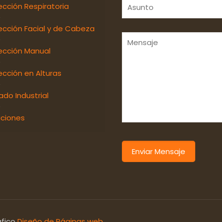
ección Respiratoria
ección Facial y de Cabeza
ección Manual
ección en Alturas
ado Industrial
ciones
fico
Diseño de Páginas web