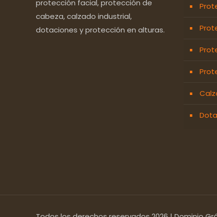
protección facial, protección de
Prot
cabeza, calzado industrial,
Prot
dotaciones y protección en alturas.
Prot
Prot
Calz
Dota
Todos los derechos reservados 2026 | Dominio Grá