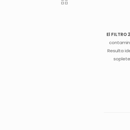
El FILTRO 
contamina
Resulta id
soplete