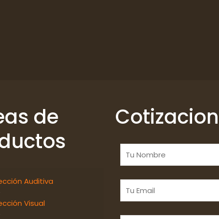
eas de
Cotizacio
ductos
ección Auditiva
ección Visual